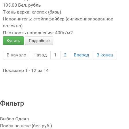
135.00 Бел. рубль
Ткань верха: хлопок (бязь)
Наполнитель: стэйплфайбер (силиконизированное
волокно)
Плотность наполнения: 400г/м2
Купить
Подробнее
В начало
Назад
1
2
Вперед
В конец
Показано 1 - 12 из 14
FaLang translation system by Faboba
Фильтр
Выбор Одеял
Поиск по цене (бел.руб.)